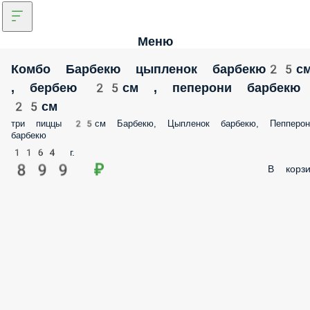
Меню
Комбо Барбекю цыпленок барбекю25с
, бербею 25см , пеперони барбекю
25см
три пиццы 25см Барбекю, Цыпленок барбекю, Пепперон
барбекю
1164 г.
899 ₽
В корзи