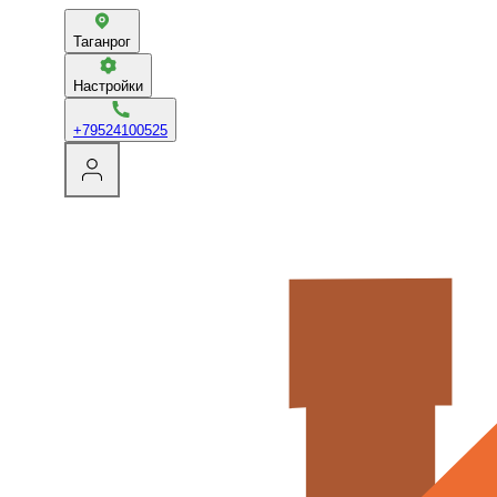
Таганрог
Настройки
+79524100525